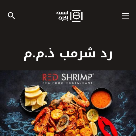
رد شرمب ذ.م.م